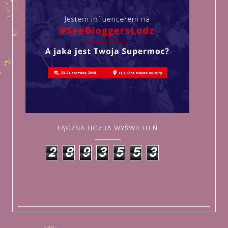
ŁĄCZNA LICZBA WYŚWIETLEŃ
2
8
9
3
5
5
3