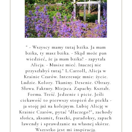
" - Wszyscy mamy tutaj bzika. Ja mam
bzika, ty masz bzika. - Skąd może pan
wiedzieć, że ja mam bzika? - zapytała
Alicja. - Musisz mieć. Inaczej nie
przyszłabyś tutaj." L.Carroll, Alicja w
Krainie Czarów. Interesuje mnie: życie.
Ludzie. Kolory. Tkaniny. Desenie. Obrazy.
Słowa. Faktury. Miejsca. Zapachy. Kształt.
Forma. Treść. Jedzenie i picie. Jeśli
ciekawość to pierwszy stopień do piekła -
ja stoję już na kolejnym. Lubię Alicję w
Krainie Czarów, pytać "dlaczego?", zachody
słońca, aksamit, fraszki, paradoksy, zapach
lawendy i sprawdzanie na własnej skórze.
Wszystko jest mi inspiracją.