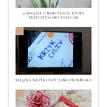
20 KSIĄŻEK O NARCYZACH, KTÓRE
PRZECZYTAŁAM I POLECAM
KSIĄŻKA "KRZYK CISZY" JANA OBORNIAKA