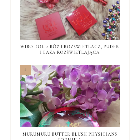
WIBO DOLL: RÓŻ I ROZŚWIETLACZ, PUDER
I BAZA ROZŚWIETLAJĄCA
MURUMURU BUTTER BLUSH PHYSICIANS
FORMULA