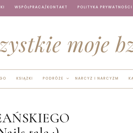
KI
WSPÓŁPRACA/KONTAKT
POLITYKA PRYWATNOŚCI
zystkie moje bz
EGO
KSIĄŻKI
PODRÓŻE
NARCYZ I NARCYZM
K
EAŃSKIEGO
ls tale :)