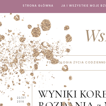
STRONA GŁÓWNA
JA I WSZYSTKIE MOJE BZI
Ws
PSYCHOLOGIA ŻYCIA CODZIENN
WYNIKI KOR
22/07
ROZDANIA z Nai
2016