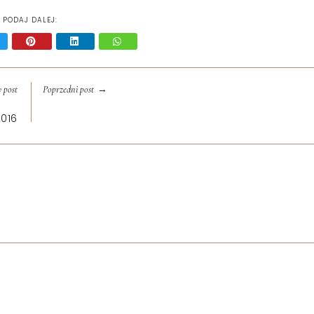
PODAJ DALEJ:
→
 post
Poprzedni post
2016