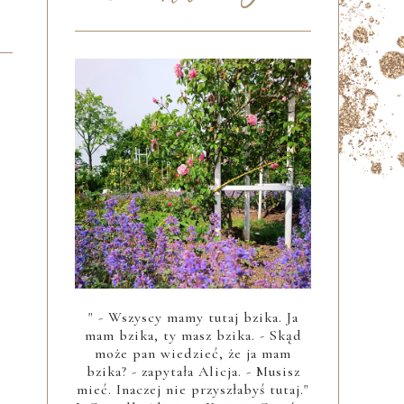
" - Wszyscy mamy tutaj bzika. Ja
mam bzika, ty masz bzika. - Skąd
może pan wiedzieć, że ja mam
bzika? - zapytała Alicja. - Musisz
mieć. Inaczej nie przyszłabyś tutaj."