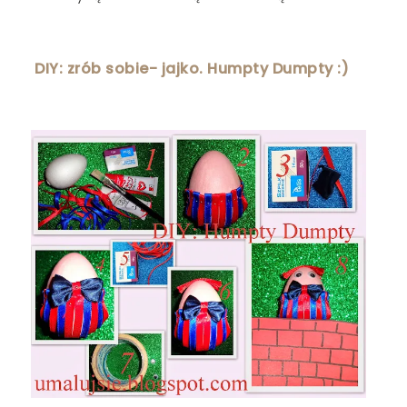
DIY: zrób sobie- jajko. Humpty Dumpty :)