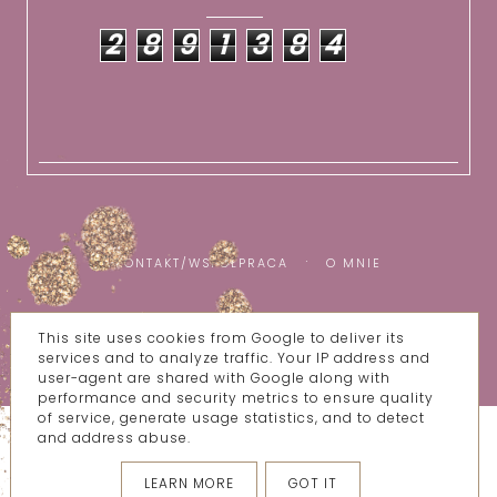
2
8
9
1
3
8
4
KONTAKT/WSPÓŁPRACA
O MNIE
This site uses cookies from Google to deliver its
COPYRIGHT ©
WSZYSTKIE MOJE BZIKI
services and to analyze traffic. Your IP address and
BLOG DESIGN:
KAROGRAFIA.PL
user-agent are shared with Google along with
performance and security metrics to ensure quality
of service, generate usage statistics, and to detect
and address abuse.
LEARN MORE
GOT IT