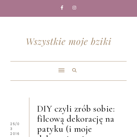
Wszystkie moje bziki
DIY czyli zrób sobie:
filcową dekorację na
25/0
patyku (i moje
3
2016