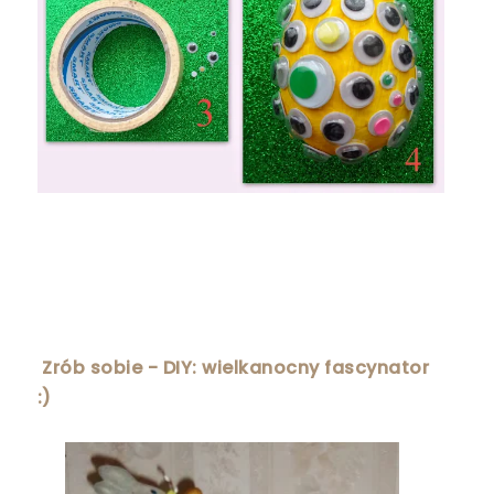
Zrób sobie - DIY: wielkanocny fascynator
:)