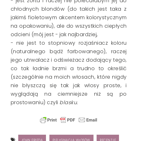
- jest żółta i raczej nie polecałabym jej do
chłodnych blondów (do takich jest taka z
jakimś fioletowym akcentem kolorystycznym
na opakowaniu), ale do wszystkich ciepłych
odcieni (mój jest - jak najbardziej,
- nie jest to stopniowy rozjaśniacz koloru
(naturalnego bądź farbowanego), raczej
jego utrwalacz i odświeżacz dodający tego,
co tak ładnie brzmi a trudno to określić
(szczególnie na moich włosach, które nigdy
nie błyszczą się tak jak włosy proste, i
wyglądają na ciemniejsze niż są po
prostowaniu) czyli
blasku.
JOHN FRIEDA
PIELĘGNACJA WŁOSÓW
RECENZJE