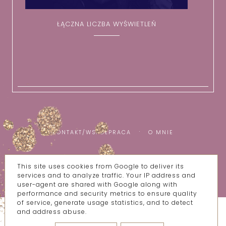
ŁĄCZNA LICZBA WYŚWIETLEŃ
KONTAKT/WSPÓŁPRACA
O MNIE
This site uses cookies from Google to deliver its
COPYRIGHT ©
WSZYSTKIE MOJE BZIKI
services and to analyze traffic. Your IP address and
BLOG DESIGN:
KAROGRAFIA.PL
user-agent are shared with Google along with
performance and security metrics to ensure quality
of service, generate usage statistics, and to detect
and address abuse.