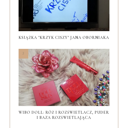
KSIĄŻKA "KRZYK CISZY" JANA OBORNIAKA
WIBO DOLL: RÓŻ I ROZŚWIETLACZ, PUDER
I BAZA ROZŚWIETLAJĄCA