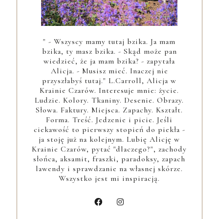
" - Wszyscy mamy tutaj bzika. Ja mam
bzika, ty masz bzika. - Skąd może pan
wiedzieć, że ja mam bzika? - zapytała
Alicja. - Musisz mieć. Inaczej nie
przyszłabyś tutaj." L.Carroll, Alicja w
Krainie Czarów. Interesuje mnie: życie.
Ludzie. Kolory. Tkaniny. Desenie. Obrazy.
Słowa. Faktury. Miejsca. Zapachy. Kształt.
Forma. Treść. Jedzenie i picie. Jeśli
ciekawość to pierwszy stopień do piekła -
ja stoję już na kolejnym. Lubię Alicję w
Krainie Czarów, pytać "dlaczego?", zachody
słońca, aksamit, fraszki, paradoksy, zapach
lawendy i sprawdzanie na własnej skórze.
Wszystko jest mi inspiracją.