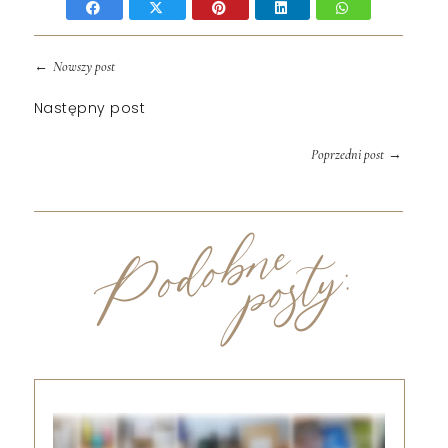
←
Nowszy post
Następny post
→
Poprzedni post