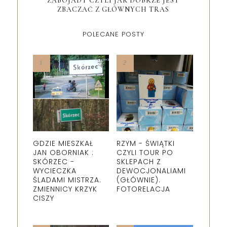
ŻABOJADY CZYLI JAK DOBRZE JEST
ZBACZAĆ Z GŁÓWNYCH TRAS
POLECANE POSTY
GDZIE MIESZKAŁ
RZYM - ŚWIĄTKI
JAN OBORNIAK :
CZYLI TOUR PO
SKÓRZEC -
SKLEPACH Z
WYCIECZKA
DEWOCJONALIAMI
ŚLADAMI MISTRZA.
(GŁÓWNIE).
ZMIENNICY KRZYK
FOTORELACJA
CISZY