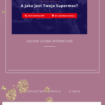
ŁĄCZNA LICZBA WYŚWIETLEŃ
KONTAKT/WSPÓŁPRACA
O MNIE