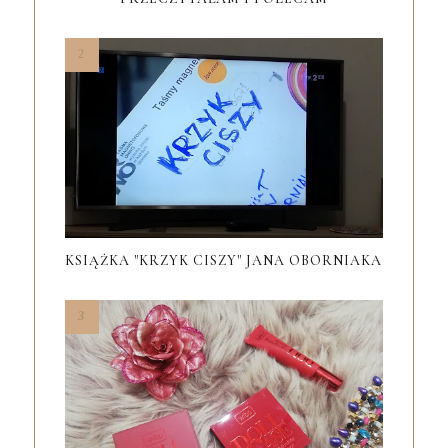
KSIĄŻKA "KRZYK CISZY" JANA OBORNIAKA