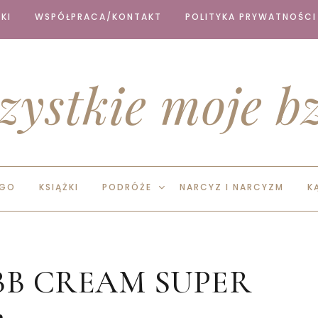
KI
WSPÓŁPRACA/KONTAKT
POLITYKA PRYWATNOŚCI
zystkie moje bz
EGO
KSIĄŻKI
PODRÓŻE
NARCYZ I NARCYZM
K
e BB CREAM SUPER
a