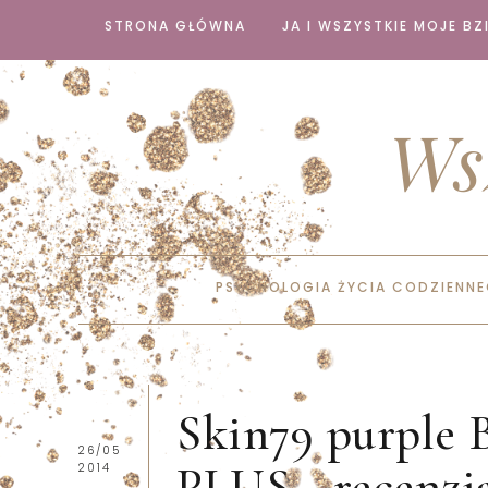
STRONA GŁÓWNA
JA I WSZYSTKIE MOJE BZI
Ws
PSYCHOLOGIA ŻYCIA CODZIENN
Skin79 purpl
26/05
PLUS - recenzj
2014