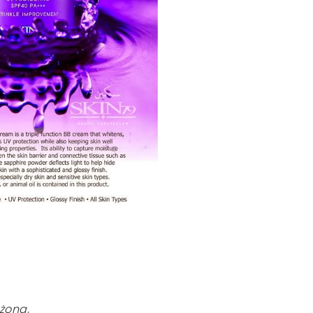
żoną,