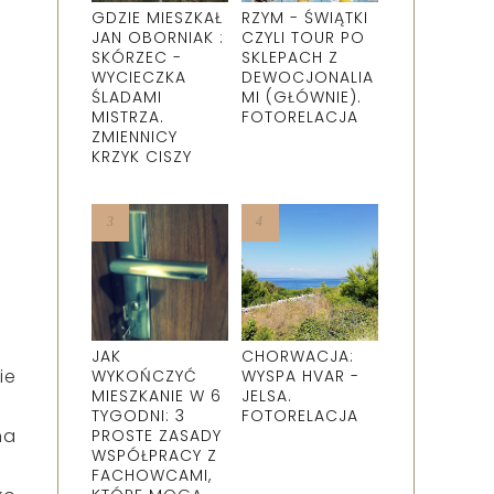
GDZIE MIESZKAŁ
RZYM - ŚWIĄTKI
JAN OBORNIAK :
CZYLI TOUR PO
SKÓRZEC -
SKLEPACH Z
WYCIECZKA
DEWOCJONALIA
ŚLADAMI
MI (GŁÓWNIE).
MISTRZA.
FOTORELACJA
ZMIENNICY
KRZYK CISZY
JAK
CHORWACJA:
ie
WYKOŃCZYĆ
WYSPA HVAR -
MIESZKANIE W 6
JELSA.
TYGODNI: 3
FOTORELACJA
na
PROSTE ZASADY
WSPÓŁPRACY Z
FACHOWCAMI,