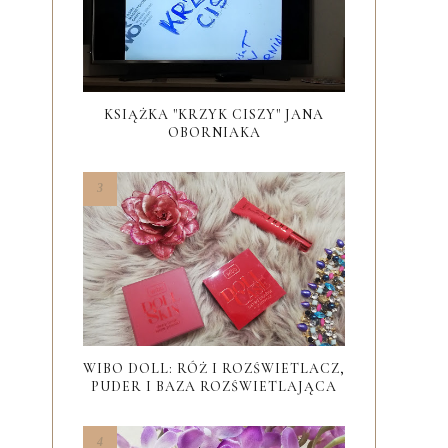
KSIĄŻKA "KRZYK CISZY" JANA
OBORNIAKA
WIBO DOLL: RÓŻ I ROZŚWIETLACZ,
PUDER I BAZA ROZŚWIETLAJĄCA