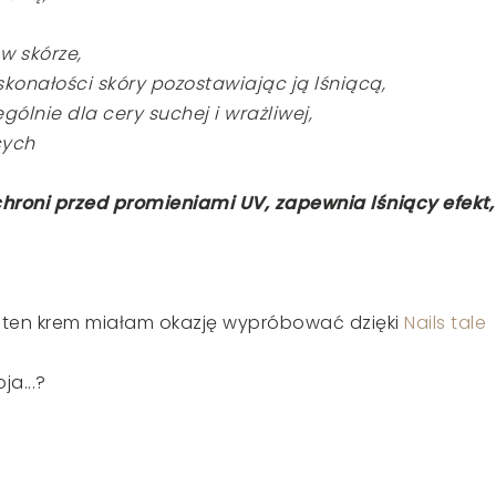
w skórze,
konałości skóry pozostawiając ją lśniącą,
gólnie dla cery suchej i wrażliwej,
cych
chroni przed promieniami UV, zapewnia lśniący efekt,
i ten krem miałam okazję wypróbować dzięki
Nails tale
ja...?