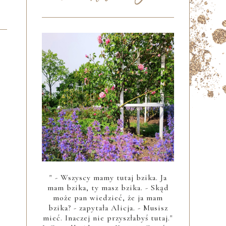
" - Wszyscy mamy tutaj bzika. Ja
mam bzika, ty masz bzika. - Skąd
może pan wiedzieć, że ja mam
bzika? - zapytała Alicja. - Musisz
mieć. Inaczej nie przyszłabyś tutaj."